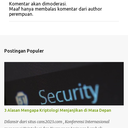
Komentar akan dimoderasi.
P
Maaf hanya membalas komentar dari author
o
perempuan.
s
t
i
n
g
K
o
Postingan Populer
m
e
n
t
a
r
3 Alasan Mengapa Kriptologi Menjanjikan di Masa Depan
Dilansir dari situs cans2023.com , Konferensi Internasional