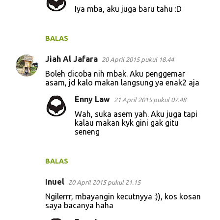
e
Iya mba, aku juga baru tahu :D
n
t
BALAS
a
r
Jiah Al Jafara
20 April 2015 pukul 18.44
Boleh dicoba nih mbak. Aku penggemar
asam, jd kalo makan langsung ya enak2 aja
Enny Law
21 April 2015 pukul 07.48
Wah, suka asem yah. Aku juga tapi
kalau makan kyk gini gak gitu
seneng
BALAS
Inuel
20 April 2015 pukul 21.15
Ngilerrr, mbayangin kecutnyya :)), kos kosan
saya bacanya haha