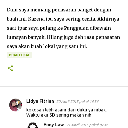
Dulu saya memang penasaran banget dengan
buah ini. Karena ibu saya sering cerita. Akhirnya
saat ipar saya pulang ke Punggelan dibawain
lumayan banyak. Hilang juga deh rasa penasaran
saya akan buah lokal yang satu ini.
BUAH LOKAL
Lidya Fitrian
20 April 2015 pukul 16.36
K
kokosan lebh asam dari duku ya mbak.
o
Waktu aku SD sering makan nih
m
Enny Law
21 April 2015 pukul 07.45