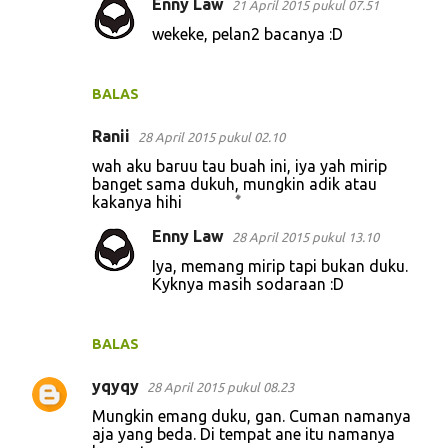
Enny Law
21 April 2015 pukul 07.51
wekeke, pelan2 bacanya :D
BALAS
Ranii
28 April 2015 pukul 02.10
wah aku baruu tau buah ini, iya yah mirip
banget sama dukuh, mungkin adik atau
kakanya hihi
Enny Law
28 April 2015 pukul 13.10
Iya, memang mirip tapi bukan duku.
Kyknya masih sodaraan :D
BALAS
yqyqy
28 April 2015 pukul 08.23
Mungkin emang duku, gan. Cuman namanya
aja yang beda. Di tempat ane itu namanya