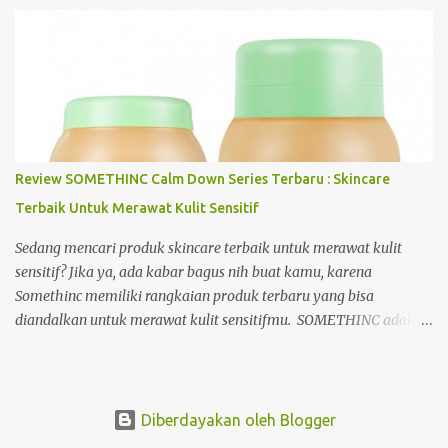
lainnya. Lantas apa saja peran PAFI yang diberikan PAFI
sehingga sains di Indonesia dapat berkembang? Untuk
selengkapnya perhatikan ulasan berikut. 1. Membuka wadah
bagi praktisi dan akademisi di dunia farmasi Perkembangan sains
di Indonesia tentunya tidak langsung berkembang secara cepat.
Perkembangan tersebut dipengaruhi oleh beberapa faktor, salah
satunya terbentuknya organisasi PAFI. Pada awal terbentuknya
Review SOMETHINC Calm Down Series Terbaru : Skincare
organisasi ini, PAFi hanya merupakan organisasi yang mewadahi
Terbaik Untuk Merawat Kulit Sensitif
para asisten apoteker. Namun seiring berjalannya waktu, PAFI
mengalami evolusi yang cepat sehingga berubah menjadi
Sedang mencari produk skincare terbaik untuk merawat kulit
organisasi profesi kefarmasian yang menaungi ahli ma...
sensitif? Jika ya, ada kabar bagus nih buat kamu, karena
Somethinc memiliki rangkaian produk terbaru yang bisa
diandalkan untuk merawat kulit sensitifmu. SOMETHINC adalah
salah satu brand skincare lokal yang populer. Brand yang
didirikan oleh Irene Ursula sejak tahun 2019 ini telah
menghadirkan produk Calm Down Series yang terdiri dari facial
wash, serum, moisturizer, dan toner yang bisa membantu atasi
Diberdayakan oleh Blogger
kulit kemerahan. Salah satu digital creator di sosial media