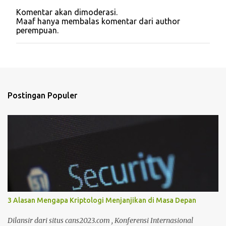
Komentar akan dimoderasi.
P
Maaf hanya membalas komentar dari author
o
perempuan.
s
t
i
n
g
K
o
Postingan Populer
m
e
n
t
a
r
3 Alasan Mengapa Kriptologi Menjanjikan di Masa Depan
Dilansir dari situs cans2023.com , Konferensi Internasional