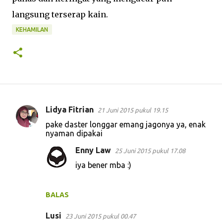
langsung terserap kain.
KEHAMILAN
Lidya Fitrian
21 Juni 2015 pukul 19.15
K
pake daster longgar emang jagonya ya, enak
o
nyaman dipakai
m
Enny Law
25 Juni 2015 pukul 17.08
e
iya bener mba :)
n
t
BALAS
a
r
Lusi
23 Juni 2015 pukul 00.47