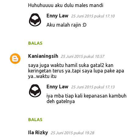
Huhuhuuuu aku dulu males mandi
Enny Law
25 Juni 2015 pukul 17.10
Aku malah rajin :D
BALAS
Kanianingsih
25 Juni 2015 pukul 10.57
saya juga waktu hamil suka gatal2 kan
keringetan terus ya..tapi saya lupa pake apa
ya...waktu itu
Enny Law
25 Juni 2015 pukul 17.13
iya mba tiap kali kepanasan kambuh
deh gatelnya
BALAS
Ila Rizky
25 Juni 2015 pukul 19.28