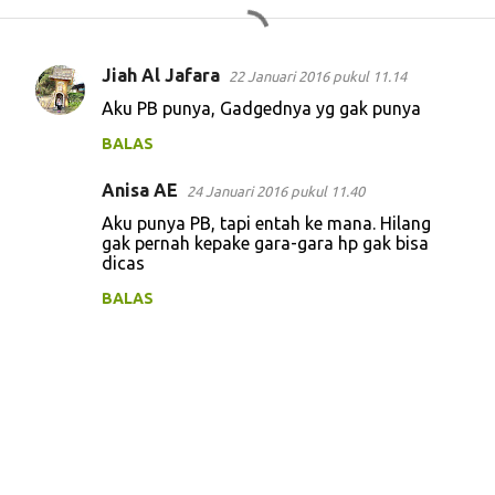
Jiah Al Jafara
22 Januari 2016 pukul 11.14
K
Aku PB punya, Gadgednya yg gak punya
o
BALAS
m
e
Anisa AE
24 Januari 2016 pukul 11.40
n
Aku punya PB, tapi entah ke mana. Hilang
t
gak pernah kepake gara-gara hp gak bisa
dicas
a
BALAS
r