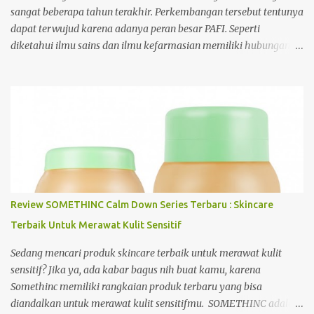
ilmu yang mengikuti perkembangan zaman. Seperti diketahui,
sangat beberapa tahun terakhir. Perkembangan tersebut tentunya
saat ini merupakan zaman digital yang memung...
dapat terwujud karena adanya peran besar PAFI. Seperti
diketahui ilmu sains dan ilmu kefarmasian memiliki hubungan
satu sama lain sehingga apabila salah satu ilmu tersebut
berkembang tentunya akan berdampak pada keilmuan yang
lainnya. Lantas apa saja peran PAFI yang diberikan PAFI
sehingga sains di Indonesia dapat berkembang? Untuk
selengkapnya perhatikan ulasan berikut. 1. Membuka wadah
bagi praktisi dan akademisi di dunia farmasi Perkembangan sains
di Indonesia tentunya tidak langsung berkembang secara cepat.
Perkembangan tersebut dipengaruhi oleh beberapa faktor, salah
satunya terbentuknya organisasi PAFI. Pada awal terbentuknya
Review SOMETHINC Calm Down Series Terbaru : Skincare
organisasi ini, PAFi hanya merupakan organisasi yang mewadahi
Terbaik Untuk Merawat Kulit Sensitif
para asisten apoteker. Namun seiring berjalannya waktu, PAFI
mengalami evolusi yang cepat sehingga berubah menjadi
Sedang mencari produk skincare terbaik untuk merawat kulit
organisasi profesi kefarmasian yang menaungi ahli ma...
sensitif? Jika ya, ada kabar bagus nih buat kamu, karena
Somethinc memiliki rangkaian produk terbaru yang bisa
diandalkan untuk merawat kulit sensitifmu. SOMETHINC adalah