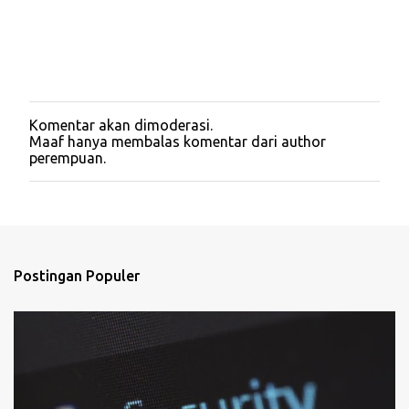
Komentar akan dimoderasi.
P
Maaf hanya membalas komentar dari author
o
perempuan.
s
t
i
n
g
K
o
Postingan Populer
m
e
n
t
a
r