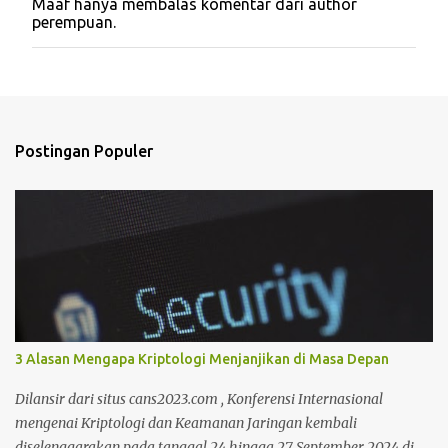
Maaf hanya membalas komentar dari author
o
perempuan.
s
t
i
n
g
K
o
Postingan Populer
m
e
n
t
a
r
3 Alasan Mengapa Kriptologi Menjanjikan di Masa Depan
Dilansir dari situs cans2023.com , Konferensi Internasional
mengenai Kriptologi dan Keamanan Jaringan kembali
diselenggarakan pada tanggal 24 hingga 27 September 2024 di