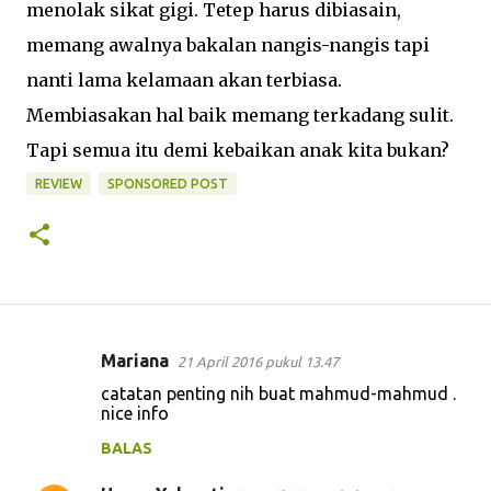
menolak sikat gigi. Tetep harus dibiasain,
memang awalnya bakalan nangis-nangis tapi
nanti lama kelamaan akan terbiasa.
Membiasakan hal baik memang terkadang sulit.
Tapi semua itu demi kebaikan anak kita bukan?
REVIEW
SPONSORED POST
Mariana
21 April 2016 pukul 13.47
K
catatan penting nih buat mahmud-mahmud .
o
nice info
m
BALAS
e