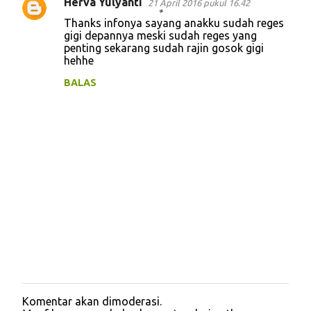
Herva Yulyanti
n
21 April 2016 pukul 16.42
t
Thanks infonya sayang anakku sudah reges
gigi depannya meski sudah reges yang
a
penting sekarang sudah rajin gosok gigi
hehhe
r
BALAS
Komentar akan dimoderasi.
P