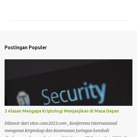
K
o
m
e
n
t
Postingan Populer
a
r
3 Alasan Mengapa Kriptologi Menjanjikan di Masa Depan
Dilansir dari situs cans2023.com , Konferensi Internasional
mengenai Kriptologi dan Keamanan Jaringan kembali