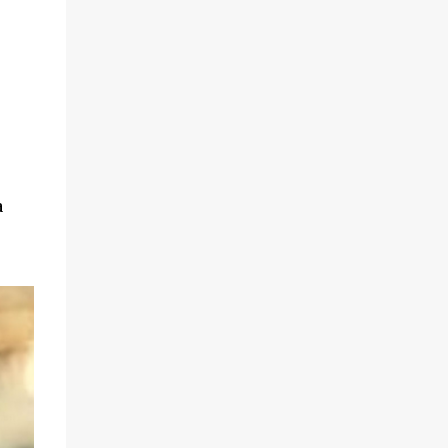
membantu menenangkan kulit dan
mencegah timb...
a