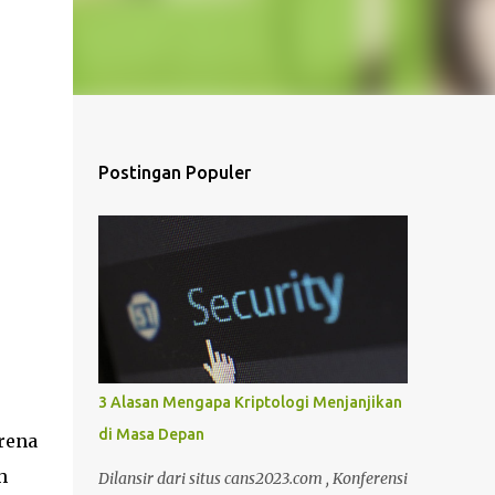
Postingan Populer
3 Alasan Mengapa Kriptologi Menjanjikan
di Masa Depan
rena
h
Dilansir dari situs cans2023.com , Konferensi