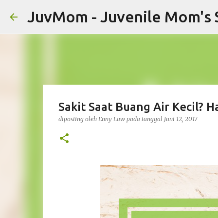
JuvMom - Juvenile Mom's 
Sakit Saat Buang Air Kecil? 
diposting oleh
Enny Law
pada tanggal
Juni 12, 2017