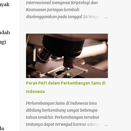
Internasional mengenai Kriptologi dan
nyak
Keamanan Jaringan kembali
diselenggarakan pada tanggal 24 hingga 27
September 2024 di Cambridge, Inggris. Bagi
Anda yang tertarik mengikuti konferensi
sudah
tersebut, Anda bisa mencari informasi lebih
agi
lanjut pada situs tersebut. Bicara mengenai
kriptologi memang saat ini sedang menjadi
perbincangan hangat karena sangat
dibutuhkan untuk mengimbangi zaman
yang serba modern. Lantas mengapa masa
depan kriptologi begitu menjanjikan? Untuk
Peran PAFI dalam Perkembangan Sains di
selengkapnya perhatikan ulasan berikut.
Indonesia
Alasan mengapa kriptologi sangat
menjanjikan di masa depan Ada beberapa
Perkembangan Sains di Indonesia bisa
alasan yang mendasari mengapa kriptologi
dibilang berkembang sangat beberapa
menjanjikan di masa depan yang perlu
tahun terakhir. Perkembangan tersebut
diketahui. Adapun alasan selengkapnya
tentunya dapat terwujud karena adanya
da
sebagai berikut. 1. Mengikuti