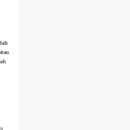
lah
atau
lah
ti