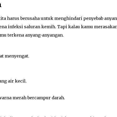
n
kita harus berusaha untuk menghindari penyebab anyan
kena infeksi saluran kemih. Tapi kalau kamu merasaka
 kamu terkena anyang-anyangan.
at menyengat.
ng air kecil.
warna merah bercampur darah.