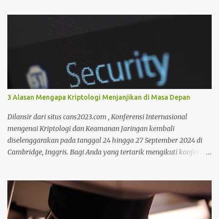
a
r
3 Alasan Mengapa Kriptologi Menjanjikan di Masa Depan
Dilansir dari situs cans2023.com , Konferensi Internasional
mengenai Kriptologi dan Keamanan Jaringan kembali
diselenggarakan pada tanggal 24 hingga 27 September 2024 di
Cambridge, Inggris. Bagi Anda yang tertarik mengikuti konferensi
tersebut, Anda bisa mencari informasi lebih lanjut pada situs
tersebut. Bicara mengenai kriptologi memang saat ini sedang
menjadi perbincangan hangat karena sangat dibutuhkan untuk
mengimbangi zaman yang serba modern. Lantas mengapa masa
depan kriptologi begitu menjanjikan? Untuk selengkapnya