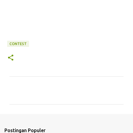
CONTEST
K
o
m
e
n
t
Postingan Populer