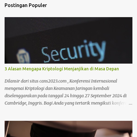
t
Postingan Populer
a
r
3 Alasan Mengapa Kriptologi Menjanjikan di Masa Depan
Dilansir dari situs cans2023.com , Konferensi Internasional
mengenai Kriptologi dan Keamanan Jaringan kembali
diselenggarakan pada tanggal 24 hingga 27 September 2024 di
Cambridge, Inggris. Bagi Anda yang tertarik mengikuti konferensi
tersebut, Anda bisa mencari informasi lebih lanjut pada situs
tersebut. Bicara mengenai kriptologi memang saat ini sedang
menjadi perbincangan hangat karena sangat dibutuhkan untuk
mengimbangi zaman yang serba modern. Lantas mengapa masa