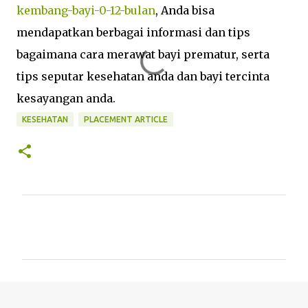
kembang-bayi-0-12-bulan
, Anda bisa
mendapatkan berbagai informasi dan tips
bagaimana cara merawat bayi prematur, serta
tips seputar kesehatan anda dan bayi tercinta
kesayangan anda.
KESEHATAN
PLACEMENT ARTICLE
K
o
m
e
n