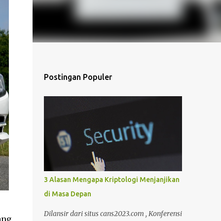
Postingan Populer
3 Alasan Mengapa Kriptologi Menjanjikan
di Masa Depan
Dilansir dari situs cans2023.com , Konferensi
ang