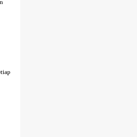
n
tiap