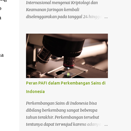
Internasional mengenai Kriptologi dan
o
Keamanan Jaringan kembali
diselenggarakan pada tanggal 24 hingga 27
n
September 2024 di Cambridge, Inggris. Bagi
Anda yang tertarik mengikuti konferensi
tersebut, Anda bisa mencari informasi lebih
lanjut pada situs tersebut. Bicara mengenai
kriptologi memang saat ini sedang menjadi
ua
perbincangan hangat karena sangat
dibutuhkan untuk mengimbangi zaman
yang serba modern. Lantas mengapa masa
depan kriptologi begitu menjanjikan? Untuk
Peran PAFI dalam Perkembangan Sains di
selengkapnya perhatikan ulasan berikut.
Indonesia
Alasan mengapa kriptologi sangat
menjanjikan di masa depan Ada beberapa
Perkembangan Sains di Indonesia bisa
alasan yang mendasari mengapa kriptologi
dibilang berkembang sangat beberapa
menjanjikan di masa depan yang perlu
tahun terakhir. Perkembangan tersebut
diketahui. Adapun alasan selengkapnya
tentunya dapat terwujud karena adanya
sebagai berikut. 1. Mengikuti