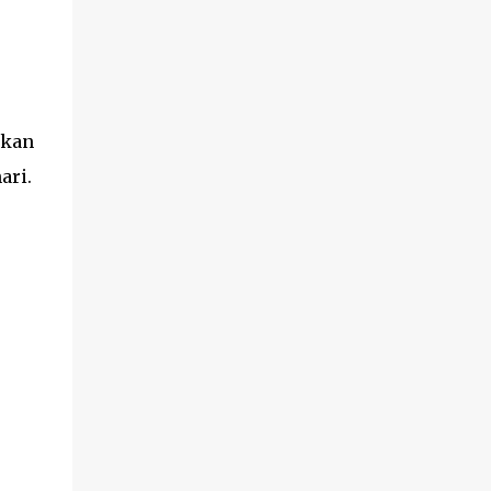
membantu menenangkan kulit dan
mencegah timb...
rkan
ari.