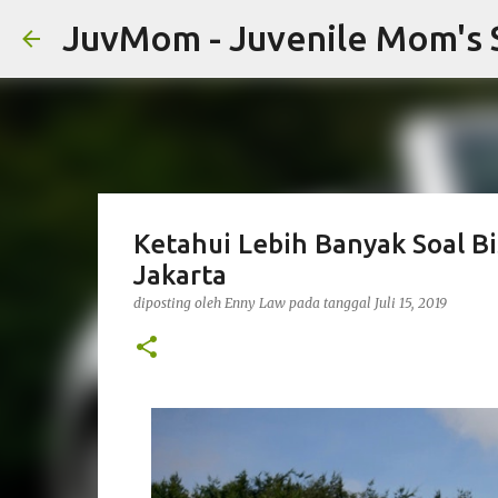
JuvMom - Juvenile Mom's 
Ketahui Lebih Banyak Soal Bi
Jakarta
diposting oleh
Enny Law
pada tanggal
Juli 15, 2019