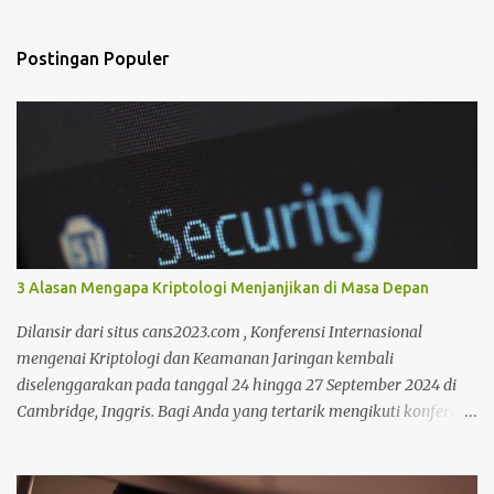
g
K
o
Postingan Populer
m
e
n
t
a
r
3 Alasan Mengapa Kriptologi Menjanjikan di Masa Depan
Dilansir dari situs cans2023.com , Konferensi Internasional
mengenai Kriptologi dan Keamanan Jaringan kembali
diselenggarakan pada tanggal 24 hingga 27 September 2024 di
Cambridge, Inggris. Bagi Anda yang tertarik mengikuti konferensi
tersebut, Anda bisa mencari informasi lebih lanjut pada situs
tersebut. Bicara mengenai kriptologi memang saat ini sedang
menjadi perbincangan hangat karena sangat dibutuhkan untuk