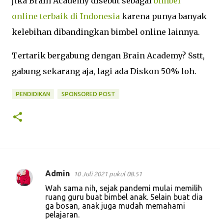
jika Brain Academy disebut sebagai
bimbel
online terbaik di Indonesia
karena punya banyak
kelebihan dibandingkan bimbel online lainnya.
Tertarik bergabung dengan Brain Academy? Sstt,
gabung sekarang aja, lagi ada Diskon 50% loh.
PENDIDIKAN
SPONSORED POST
Admin
10 Juli 2021 pukul 08.51
K
Wah sama nih, sejak pandemi mulai memilih
o
ruang guru buat bimbel anak. Selain buat dia
ga bosan, anak juga mudah memahami
m
pelajaran.