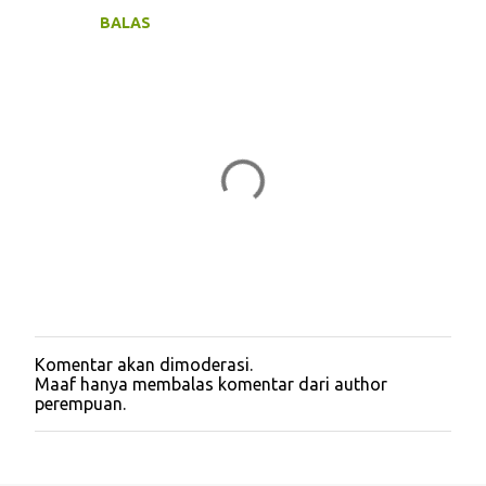
e
BALAS
n
t
a
r
Komentar akan dimoderasi.
P
Maaf hanya membalas komentar dari author
o
perempuan.
s
t
i
n