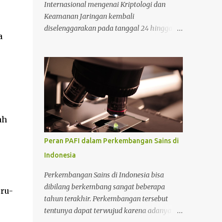
Internasional mengenai Kriptologi dan
Keamanan Jaringan kembali
diselenggarakan pada tanggal 24 hingga 27
a
September 2024 di Cambridge, Inggris. Bagi
Anda yang tertarik mengikuti konferensi
tersebut, Anda bisa mencari informasi lebih
lanjut pada situs tersebut. Bicara mengenai
kriptologi memang saat ini sedang menjadi
perbincangan hangat karena sangat
dibutuhkan untuk mengimbangi zaman
ah
yang serba modern. Lantas mengapa masa
depan kriptologi begitu menjanjikan? Untuk
Peran PAFI dalam Perkembangan Sains di
selengkapnya perhatikan ulasan berikut.
Indonesia
Alasan mengapa kriptologi sangat
menjanjikan di masa depan Ada beberapa
Perkembangan Sains di Indonesia bisa
alasan yang mendasari mengapa kriptologi
dibilang berkembang sangat beberapa
ru-
menjanjikan di masa depan yang perlu
tahun terakhir. Perkembangan tersebut
diketahui. Adapun alasan selengkapnya
tentunya dapat terwujud karena adanya
sebagai berikut. 1. Mengikuti