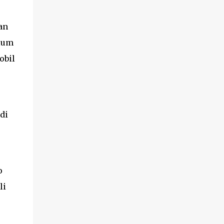
membantu menenangkan kulit dan
mencegah timb...
an
elum
obil
di
o
li