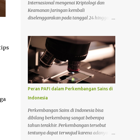
Internasional mengenai Kriptologi dan
Keamanan Jaringan kembali
diselenggarakan pada tanggal 24 hingga 27
September 2024 di Cambridge, Inggris. Bagi
Anda yang tertarik mengikuti konferensi
tersebut, Anda bisa mencari informasi lebih
tips
lanjut pada situs tersebut. Bicara mengenai
kriptologi memang saat ini sedang menjadi
perbincangan hangat karena sangat
dibutuhkan untuk mengimbangi zaman
yang serba modern. Lantas mengapa masa
depan kriptologi begitu menjanjikan? Untuk
Peran PAFI dalam Perkembangan Sains di
selengkapnya perhatikan ulasan berikut.
Indonesia
rga
Alasan mengapa kriptologi sangat
menjanjikan di masa depan Ada beberapa
Perkembangan Sains di Indonesia bisa
alasan yang mendasari mengapa kriptologi
dibilang berkembang sangat beberapa
menjanjikan di masa depan yang perlu
tahun terakhir. Perkembangan tersebut
diketahui. Adapun alasan selengkapnya
tentunya dapat terwujud karena adanya
sebagai berikut. 1. Mengikuti