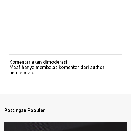
Komentar akan dimoderasi.
P
Maaf hanya membalas komentar dari author
o
perempuan.
s
t
i
n
g
K
o
Postingan Populer
m
e
n
t