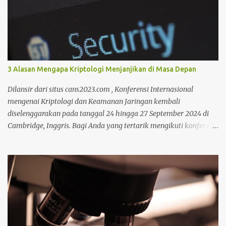
a
r
3 Alasan Mengapa Kriptologi Menjanjikan di Masa Depan
Dilansir dari situs cans2023.com , Konferensi Internasional
mengenai Kriptologi dan Keamanan Jaringan kembali
diselenggarakan pada tanggal 24 hingga 27 September 2024 di
Cambridge, Inggris. Bagi Anda yang tertarik mengikuti konferensi
tersebut, Anda bisa mencari informasi lebih lanjut pada situs
tersebut. Bicara mengenai kriptologi memang saat ini sedang
menjadi perbincangan hangat karena sangat dibutuhkan untuk
mengimbangi zaman yang serba modern. Lantas mengapa masa
depan kriptologi begitu menjanjikan? Untuk selengkapnya
perhatikan ulasan berikut. Alasan mengapa kriptologi sangat
menjanjikan di masa depan Ada beberapa alasan yang mendasari
mengapa kriptologi menjanjikan di masa depan yang perlu