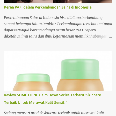
diketahui. Adapun alasan selengkapnya sebagai berikut. 1.
Peran PAFI dalam Perkembangan Sains di Indonesia
Mengikuti perkembangan zaman Alasan mengapa kriptologi
sangat menjanjikan di masa depan karena kriptologi merupakan
Perkembangan Sains di Indonesia bisa dibilang berkembang
ilmu yang mengikuti perkembangan zaman. Seperti diketahui,
sangat beberapa tahun terakhir. Perkembangan tersebut tentunya
saat ini merupakan zaman digital yang memung...
dapat terwujud karena adanya peran besar PAFI. Seperti
diketahui ilmu sains dan ilmu kefarmasian memiliki hubungan
satu sama lain sehingga apabila salah satu ilmu tersebut
berkembang tentunya akan berdampak pada keilmuan yang
lainnya. Lantas apa saja peran PAFI yang diberikan PAFI
sehingga sains di Indonesia dapat berkembang? Untuk
selengkapnya perhatikan ulasan berikut. 1. Membuka wadah
bagi praktisi dan akademisi di dunia farmasi Perkembangan sains
di Indonesia tentunya tidak langsung berkembang secara cepat.
Perkembangan tersebut dipengaruhi oleh beberapa faktor, salah
satunya terbentuknya organisasi PAFI. Pada awal terbentuknya
Review SOMETHINC Calm Down Series Terbaru : Skincare
organisasi ini, PAFi hanya merupakan organisasi yang mewadahi
Terbaik Untuk Merawat Kulit Sensitif
para asisten apoteker. Namun seiring berjalannya waktu, PAFI
mengalami evolusi yang cepat sehingga berubah menjadi
Sedang mencari produk skincare terbaik untuk merawat kulit