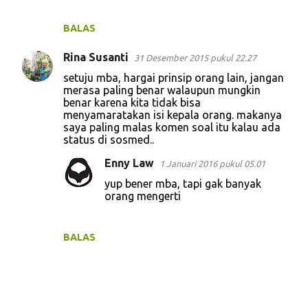
a
r
BALAS
Rina Susanti
31 Desember 2015 pukul 22.27
setuju mba, hargai prinsip orang lain, jangan
merasa paling benar walaupun mungkin
benar karena kita tidak bisa
menyamaratakan isi kepala orang. makanya
saya paling malas komen soal itu kalau ada
status di sosmed..
Enny Law
1 Januari 2016 pukul 05.01
yup bener mba, tapi gak banyak
orang mengerti
BALAS