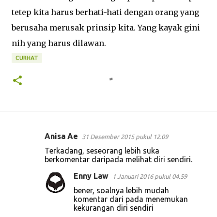
tetep kita harus berhati-hati dengan orang yang
berusaha merusak prinsip kita. Yang kayak gini
nih yang harus dilawan.
CURHAT
Anisa Ae
31 Desember 2015 pukul 12.09
K
Terkadang, seseorang lebih suka
o
berkomentar daripada melihat diri sendiri.
m
Enny Law
1 Januari 2016 pukul 04.59
e
bener, soalnya lebih mudah
n
komentar dari pada menemukan
kekurangan diri sendiri
t