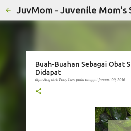
JuvMom - Juvenile Mom's 
Buah-Buahan Sebagai Obat S
Didapat
diposting oleh
Enny Law
pada tanggal
Januari 09, 2016