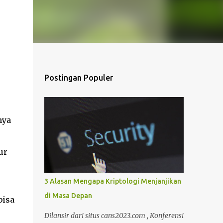
Postingan Populer
nya
ur
3 Alasan Mengapa Kriptologi Menjanjikan
di Masa Depan
bisa
Dilansir dari situs cans2023.com , Konferensi