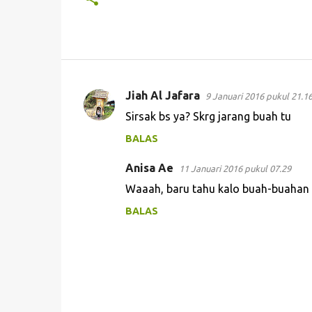
Jiah Al Jafara
9 Januari 2016 pukul 21.1
K
Sirsak bs ya? Skrg jarang buah tu
o
BALAS
m
e
Anisa Ae
11 Januari 2016 pukul 07.29
n
Waaah, baru tahu kalo buah-buahan it
t
BALAS
a
r