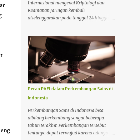
Internasional mengenai Kriptologi dan
ar
Keamanan Jaringan kembali
g
diselenggarakan pada tanggal 24 hingga 27
September 2024 di Cambridge, Inggris. Bagi
Anda yang tertarik mengikuti konferensi
tersebut, Anda bisa mencari informasi lebih
lanjut pada situs tersebut. Bicara mengenai
t
kriptologi memang saat ini sedang menjadi
perbincangan hangat karena sangat
n
dibutuhkan untuk mengimbangi zaman
yang serba modern. Lantas mengapa masa
depan kriptologi begitu menjanjikan? Untuk
Peran PAFI dalam Perkembangan Sains di
selengkapnya perhatikan ulasan berikut.
Indonesia
Alasan mengapa kriptologi sangat
menjanjikan di masa depan Ada beberapa
Perkembangan Sains di Indonesia bisa
alasan yang mendasari mengapa kriptologi
dibilang berkembang sangat beberapa
menjanjikan di masa depan yang perlu
tahun terakhir. Perkembangan tersebut
reng
diketahui. Adapun alasan selengkapnya
tentunya dapat terwujud karena adanya
sebagai berikut. 1. Mengikuti