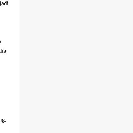
jadi
n
dia
ng,