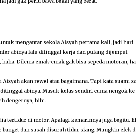
ma jadi gak perlu bawa bekal yang berat.
 untuk mengantar sekola Aisyah pertama kali, jadi hari
nter abinya lalu ditinggal kerja dan pulang dijemput
h, haha. Dilema emak-emak gak bisa sepeda motoran, ha
u Aisyah akan rewel atau bagaimana. Tapi kata suami sa
t ditinggal abinya. Masuk kelas sendiri cuma nengok ke
eh dengernya, hihi.
ia tertidur di motor. Apalagi kemarinnya juga begitu. E
 banget dan susah disuruh tidur siang. Mungkin efek d