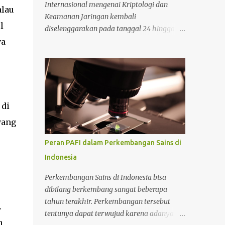
Internasional mengenai Kriptologi dan
alau
Keamanan Jaringan kembali
l
diselenggarakan pada tanggal 24 hingga 27
September 2024 di Cambridge, Inggris. Bagi
ya
Anda yang tertarik mengikuti konferensi
tersebut, Anda bisa mencari informasi lebih
lanjut pada situs tersebut. Bicara mengenai
kriptologi memang saat ini sedang menjadi
perbincangan hangat karena sangat
 di
dibutuhkan untuk mengimbangi zaman
yang
yang serba modern. Lantas mengapa masa
depan kriptologi begitu menjanjikan? Untuk
Peran PAFI dalam Perkembangan Sains di
selengkapnya perhatikan ulasan berikut.
Indonesia
Alasan mengapa kriptologi sangat
menjanjikan di masa depan Ada beberapa
Perkembangan Sains di Indonesia bisa
alasan yang mendasari mengapa kriptologi
dibilang berkembang sangat beberapa
menjanjikan di masa depan yang perlu
tahun terakhir. Perkembangan tersebut
.
diketahui. Adapun alasan selengkapnya
tentunya dapat terwujud karena adanya
sebagai berikut. 1. Mengikuti
n