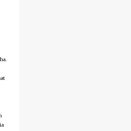
membantu menenangkan kulit dan
mencegah timb...
ha.
at
h
ia