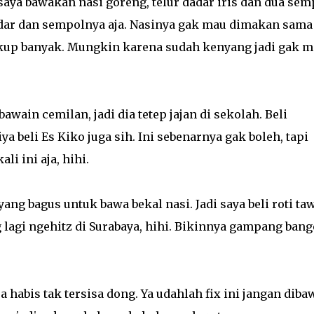
saya bawakan nasi goreng, telur dadar iris dan dua sem
dar dan sempolnya aja. Nasinya gak mau dimakan sama
ukup banyak. Mungkin karena sudah kenyang jadi gak 
wain cemilan, jadi dia tetep jajan di sekolah. Beli
iya beli Es Kiko juga sih. Ini sebenarnya gak boleh, tapi
li ini aja, hihi.
ang bagus untuk bawa bekal nasi. Jadi saya beli roti ta
ng lagi ngehitz di Surabaya, hihi. Bikinnya gampang bang
a habis tak tersisa dong. Ya udahlah fix ini jangan diba