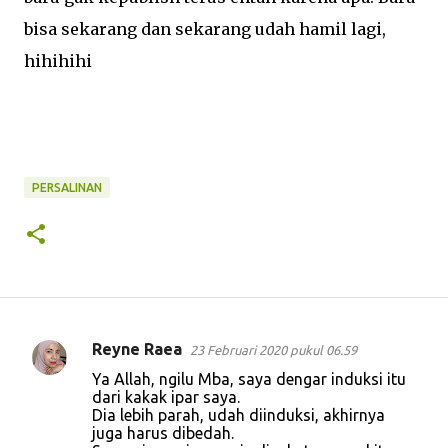
bisa sekarang dan sekarang udah hamil lagi,
hihihihi
PERSALINAN
Reyne Raea
23 Februari 2020 pukul 06.59
K
Ya Allah, ngilu Mba, saya dengar induksi itu
o
dari kakak ipar saya.
Dia lebih parah, udah diinduksi, akhirnya
m
juga harus dibedah.
e