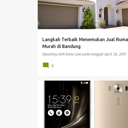
s
t
i
n
g
Langkah Terbaik Menemukan Jual Ruma
a
Murah di Bandung
n
diposting oleh
Enny Law
pada tanggal
April 28, 2017
0
PONSEL
SPONSORED POST