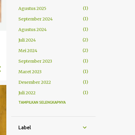
1
Agustus 2025
1
September 2024
1
Agustus 2024
2
Juli 2024
2
Mei 2024
1
September 2023
1
Maret 2023
1
Desember 2022
1
Juli 2022
TAMPILKAN SELENGKAPNYA
1
Mei 2022
2
April 2022
2
Maret 2022
Label
1