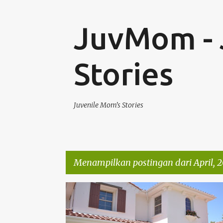
JuvMom - 
Stories
Juvenile Mom's Stories
Menampilkan postingan dari April, 2
P
PLACEMENT ARTICLE
o