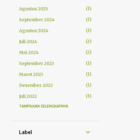
1
Agustus 2025
1
September 2024
1
Agustus 2024
2
Juli 2024
2
Mei 2024
1
September 2023
1
Maret 2023
1
Desember 2022
1
Juli 2022
TAMPILKAN SELENGKAPNYA
1
Mei 2022
2
April 2022
2
Maret 2022
Label
1