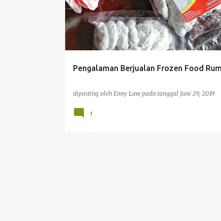
s
t
i
n
g
Pengalaman Berjualan Frozen Food Ru
a
n
diposting oleh
Enny Law
pada tanggal
Juni 29, 2019
1