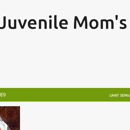
Langsung ke konten utama
Juvenile Mom's
019
LIHAT SEMU