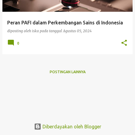
i
n
g
Peran PAFI dalam Perkembangan Sains di Indonesia
a
diposting oleh
iska
pada tanggal
Agustus 05, 2024
n
0
POSTINGAN LAINNYA
Diberdayakan oleh Blogger