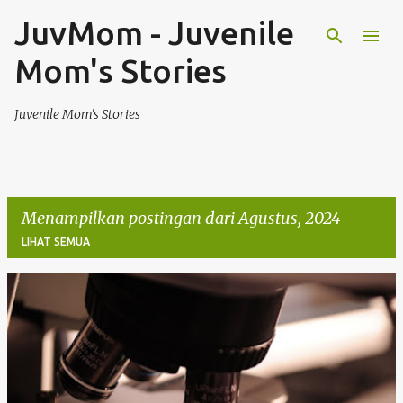
JuvMom - Juvenile
Langsung ke konten utama
Mom's Stories
Juvenile Mom's Stories
Menampilkan postingan dari Agustus, 2024
LIHAT SEMUA
P
o
s
t